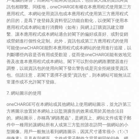
訊包相聯繫。同樣地，oneCHARGE有權在本應用程式使用第三方
應用程式。本網站使用資訊包或本應用程式使用第三方應用程式
的目的，是爲了使登錄及資料登記功能自動化，以便閣下使用本
應用程式或本網站進行消費時（如有）與網上訂購資訊建立聯
繫、讓本應用程式或本網站適合於閣下的偏好或喜好、或對促銷
或營銷進行個性化定制。此外，資訊包或第三方應用程式的使用
可能使oneCHARGE能對本應用程式或本網站的使用進行追蹤，以
判斷哪些內容是否有用或受歡迎，從而使oneCHARGE能有效地完
善及改進本應用程式或本網站。閣下可以對你的網路瀏覽器進行
調整，以就資訊包的使用向閣下發出警告或是完全拒絕接受資訊
包。但請注意，若閣下選擇不接受”資訊包”，則本網站可能無法正
常運作或不允許閣下登錄。
7. 網站圖示的使用
oneCHARGE可在本網站或其他網站上使用網站圖示，並允許第三
方將圖示放置於本網站上以監測廣告的效果或用於其他合法目
的。網站圖示，亦稱爲”網路爬蟲”，是網頁上、網站文件或電子郵
件中一種用於讓網站所有人或第三方監控誰在訪問一個網站的小
型圖像。用戶一般無法看到網路圖示，因其尺寸通常很小（1╳1
個像素）且具有與網頁、文件或電子郵件之背景相同的顔色。網