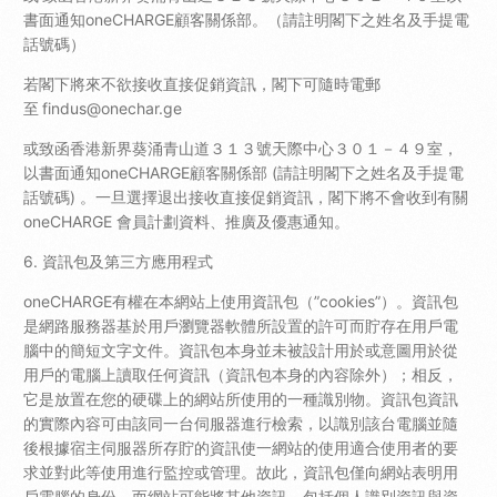
書面通知oneCHARGE顧客關係部。（請註明閣下之姓名及手提電
話號碼）
若閣下將來不欲接收直接促銷資訊，閣下可隨時電郵
至
findus@onechar.ge
或致函香港新界葵涌青山道３１３號天際中心３０１－４９室，
以書面通知oneCHARGE顧客關係部 (請註明閣下之姓名及手提電
話號碼) 。一旦選擇退出接收直接促銷資訊，閣下將不會收到有關
oneCHARGE 會員計劃資料、推廣及優惠通知。
6. 資訊包及第三方應用程式
oneCHARGE有權在本網站上使用資訊包（”cookies”）。資訊包
是網路服務器基於用戶瀏覽器軟體所設置的許可而貯存在用戶電
腦中的簡短文字文件。資訊包本身並未被設計用於或意圖用於從
用戶的電腦上讀取任何資訊（資訊包本身的內容除外）；相反，
它是放置在您的硬碟上的網站所使用的一種識別物。資訊包資訊
的實際內容可由該同一台伺服器進行檢索，以識別該台電腦並隨
後根據宿主伺服器所存貯的資訊使一網站的使用適合使用者的要
求並對此等使用進行監控或管理。故此，資訊包僅向網站表明用
戶電腦的身份，而網站可能將其他資訊，包括個人識別資訊與資