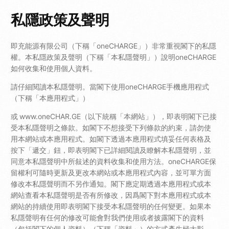
私隱政策及聲明
即充能源有限公司（下稱「oneCHARGE」）非常重視閣下的私隱
權。本私隱政策及聲明（下稱「本私隱聲明」）說明oneCHARGE
如何收集和使用個人資料。
請仔細閱讀本私隱聲明。當閣下使用oneCHARGE手機應用程式
（下稱「本應用程式」）
或 www.oneCHAR.GE（以下統稱「本網站」），即表明閣下已接
受本私隱聲明之條款。如閣下不想接受下列條款的約束，請勿使
用本網站或本應用程式。如閣下透過本應用程式填妥任何表格及
按下「遞交」鈕，即表明閣下已詳細閱讀及瞭解本私隱聲明，並
同意本私隱聲明中所敍述的資料收集和使用方法。oneCHARGE保
留權利可隨時更新及更改本網站或本應用程式內容，並可單方面
修改本私隱聲明而不另作通知。閣下應定期透過本應用程式或本
網站查看本私隱聲明是否有所修改，因爲閣下對本應用程式或本
網站的持續使用即表明閣下接受本私隱聲明的任何變更。如果本
私隱聲明有任何的修改可能會對我們使用或者披露閣下的資料
（包括閣下的個人資料）（下稱「資料」）的方式產生極大影