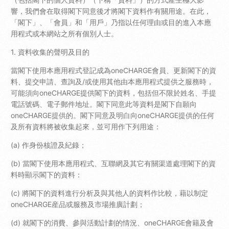
響，我們會在取得閣下同意後才將閣下資料作有關用途。在此，
「閣下」、「會員」和「用戶」乃指以任何理由或目的進入本應
用程式或本網站之所有個別人士。
1. 資料收集的聲明及目的
當閣下使用本應用程式登記成為oneCHARGE會員、更新閣下的資
料、提交申請、查詢及/或使用其他由本應用程式提供之服務時，
可能須向oneCHARGE提供閣下的資料，包括但不限於姓名、手提
電話號碼、電子郵件地址。閣下同意此等資料是閣下自願向
oneCHARGE提供的。閣下同意及明白向oneCHARGE提供的任何
及所有資料將被收集起來，並可用作下列用途：
(a) 作身份核證及紀錄；
(b) 當閣下使用本應用程式、互聯網及其它有關渠道處理閣下的資
料時顯示閣下的資料：
(c) 將閣下的資料進行分析及與其他人的資料作比較，藉以制定
oneCHARGE産品或服務及市場推廣計劃；
(d) 就閣下的消費、參與活動計劃的情況、oneCHARGE會籍及會