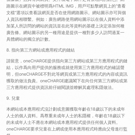
路圖示在網頁中被標明爲HTML IMG，用戶可點擊網頁上的”查看
文檔”選項以查看該網頁是否在使用網路圖示。網站圖示亦可與個
人資訊相聯繫。例如：廣告網路使用網站圖示以在個人資料中添
加某人所訪問的網站的資訊並在此等資料的基礎上決定添加何種
廣告條。網站圖示的另一種用途是提供一種對多少人訪問過某一
具體網站的獨立的計數。
8. 指向第三方網站或應用程式的鏈結
請留意，oneCHARGE提供指向第三方網站或第三方應用程式的鏈
結，以作爲向用戶提供的服務或就使用第三方應用程式的確認聲
明，但oneCHARGE不對此等網頁或第三方應用程式的內容或資訊
獲取的做法負責。oneCHARGE建議閣下在向任何第三方網站或第
三方應用程式提供資訊前仔細閱讀並瞭解其處理私隱做法。
9. 兒童
本網站或本應用程式沒計劃或意圖獲取年齡在18歲以下的未成年
人士的個人資料。爲尊重未成年人士的私隱權，年齡在18歲以下
的未成年人士不應在本網站或本應用程式提供任何個人資料。
oneCHARGE要求兒童在上網或使用本應用程式時應由父母進行監