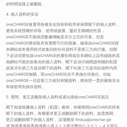
的時間並隨之被删除。
4. 個人資料的安全
oneCHARGE會運用各種安全技術和程序來保障閣下的個人資料，
避免未經授權的存取、使用或披露。鑒於互聯網的性質，
oneCHARGE不能保證數據傳輸是百分之百的可靠。但是
oneCHARGE將採取所有實際可行的措施，確保由oneCHARGE經
本網站或本應用程式收集到的任何資料不受第三方的扞擾。但閣
下必須清楚知道oneCHARGE的廣告商或在本網站上設有鏈路的其
他網站可能在收集你的個人資料。閣下必須仔細閱讀有關的私隱
政策才向第三方提供閣下的資料。閣下向第三方提供的資料均與
oneCHARGE無關，而oneCHARGE亦不承擔任何責任。但如
oneCHARGE一旦從第三方收到有關資料，將按照一貫的嚴格安全
和保密準則保存資料。
5. 查閱、更正及刪除個人資料或退出接收oneCHARGE資訊
閣下知道根據個人資料（私隱）條例，有權查閱oneCHARGE持有
閣下的個人資料，有權要求更正或刪除閣下的資料。如需查閱、
更正或刪除閣下的個人資料， 請電郵至
findus@onechar.ge
或 致函香港新界葵涌青山道３１３號天際中心３０１－４９室以