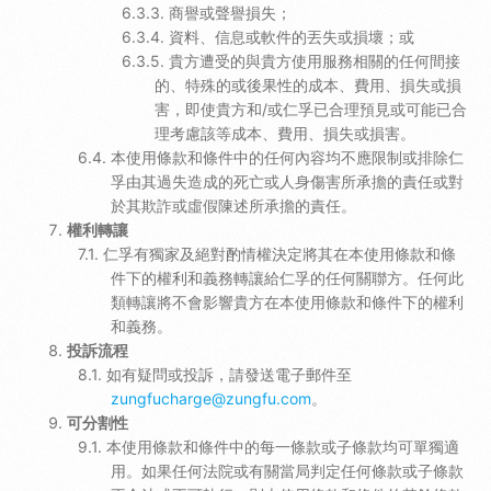
商譽或聲譽損失；
資料、信息或軟件的丟失或損壞；或
貴方遭受的與貴方使用服務相關的任何間接
的、特殊的或後果性的成本、費用、損失或損
害，即使貴方和/或仁孚已合理預見或可能已合
理考慮該等成本、費用、損失或損害。
本使用條款和條件中的任何內容均不應限制或排除仁
孚由其過失造成的死亡或人身傷害所承擔的責任或對
於其欺詐或虛假陳述所承擔的責任。
權利轉讓
仁孚有獨家及絕對酌情權決定將其在本使用條款和條
件下的權利和義務轉讓給仁孚的任何關聯方。任何此
類轉讓將不會影響貴方在本使用條款和條件下的權利
和義務。
投訴流程
如有疑問或投訴，請發送電子郵件至
zungfucharge@zungfu.com
。
可分割性
本使用條款和條件中的每一條款或子條款均可單獨適
用。如果任何法院或有關當局判定任何條款或子條款