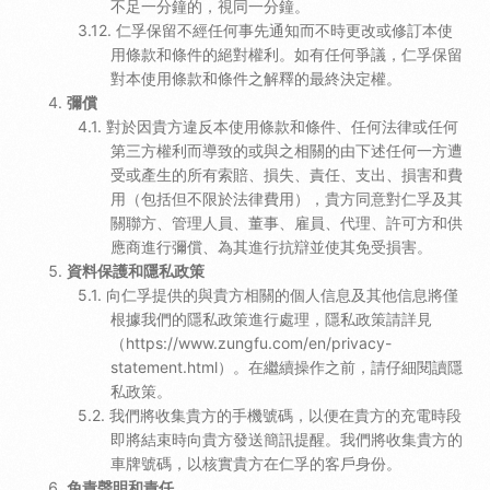
不足一分鐘的，視同一分鐘。
仁孚保留不經任何事先通知而不時更改或修訂本使
用條款和條件的絕對權利。如有任何爭議，仁孚保留
對本使用條款和條件之解釋的最終決定權。
彌償
對於因貴方違反本使用條款和條件、任何法律或任何
第三方權利而導致的或與之相關的由下述任何一方遭
受或產生的所有索賠、損失、責任、支出、損害和費
用（包括但不限於法律費用），貴方同意對仁孚及其
關聯方、管理人員、董事、雇員、代理、許可方和供
應商進行彌償、為其進行抗辯並使其免受損害。
資料保護和隱私政策
向仁孚提供的與貴方相關的個人信息及其他信息將僅
根據我們的隱私政策進行處理，隱私政策請詳見
（https://www.zungfu.com/en/privacy-
statement.html）。在繼續操作之前，請仔細閱讀隱
私政策。
我們將收集貴方的手機號碼，以便在貴方的充電時段
即將結束時向貴方發送簡訊提醒。我們將收集貴方的
車牌號碼，以核實貴方在仁孚的客戶身份。
免責聲明和責任