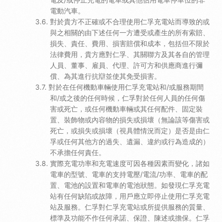
電動汽車。
對於貴方不正確或不合理使用仁孚充電站而導致的或
與之相關的由下述任何一方遭受或產生的所有索賠、
損失、責任、費用、損害賠償和成本，包括但不限於
法律費用，貴方應對仁孚、其關聯方及其各自的管理
人員、董事、雇員、代理、許可方和供應商進行彌
償、為其進行抗辯並使其免受損害。
對於在任何機動車輛使用仁孚充電站和/或服務期間
和/或之後的任何時候，仁孚對於任何人員的任何傷
害或死亡，或任何機動車輛或其任何配件、固定裝
置、裝飾物或內容物的損失或損壞（無論該等傷害或
死亡，或損失或損壞（視具體情況而定）是否是由仁
孚或任何其他方的過失、遺漏、違約或行為造成的）
不承擔任何責任。
實際充電功率和充電速度可因各種因素而變化，諸如
電車的型號、電車的支持電壓/電流/功率、電車的配
置、電池的設置和電車的電池狀態。如發現仁孚充電
站有任何缺陷或故障，用戶應立即停止使用仁孚充電
站及服務。仁孚對仁孚充電站或所提供服務的質量、
標準及功能不作任何承諾、保證、陳述或擔保。仁孚