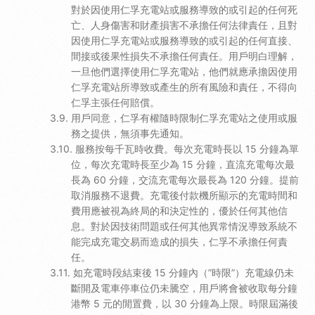
對於因使用仁孚充電站或服務導致的或引起的任何死
亡、人身傷害和財產損害不承擔任何法律責任，且對
因使用仁孚充電站或服務導致的或引起的任何直接、
間接或後果性損失不承擔任何責任。用戶明白理解，
一旦他們選擇使用仁孚充電站，他們就應承擔因使用
仁孚充電站所導致或產生的所有風險和責任，不得向
仁孚主張任何賠償。
用戶同意，仁孚有權隨時限制仁孚充電站之使用或服
務之提供，無須事先通知。
服務按每千瓦時收費。每次充電時長以 15 分鐘為單
位，每次充電時長至少為 15 分鐘，直流充電每次最
長為 60 分鐘，交流充電每次最長為 120 分鐘。提前
取消服務不退費。充電後付款機所顯示的充電時間和
費用應被視為終局的和決定性的，優於任何其他信
息。對於因技術問題或任何其他異常情況導致系統不
能完成充電交易而造成的損失，仁孚不承擔任何責
任。
如充電時段結束後 15 分鐘內（”時限”）充電線仍未
斷開及電車停車位仍未騰空，用戶將會被收取每分鐘
港幣 5 元的閒置費，以 30 分鐘為上限。時限屆滿後