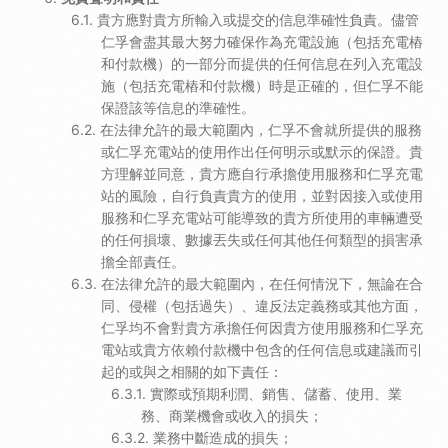
貴方應對貴方所輸入或提交的信息準確性負責。儘管
仁孚會盡其最大努力確保作為充電設施（包括充電樁
和付款機）的一部分而提供的任何信息在列入充電設
施（包括充電樁和付款機）時是正確的，但仁孚不能
保證該等信息的準確性。
在法律允許的最大範圍內，仁孚不會就所提供的服務
或仁孚充電站的使用作出任何明示或默示的保證。貴
方理解並同意，貴方應自行承擔使用服務和仁孚充電
站的風險，自行負責貴方的使用，並對因接入或使用
服務和仁孚充電站可能導致的貴方所使用的車輛遭受
的任何損壞、數據丟失或任何其他任何類型的損害承
擔全部責任。
在法律允許的最大範圍內，在任何情況下，無論在合
同、侵權（包括過失）、違反法定義務或其他方面，
仁孚均不會對貴方承擔任何因貴方使用服務和仁孚充
電站或貴方依賴付款機中包含的任何信息或建議而引
起的或與之相關的如下責任：
實際或預期利潤、銷售、儲蓄、使用、業
務、商業機會或收入的損失；
業務中斷造成的損失；