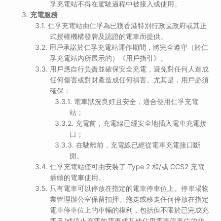
孚充電站不得在駕駛過程中被接入或使用。
充電服務
仁孚充電站由仁孚為已獲香港特別行政區政府或其正
式授權機構發牌及認證的電車而提供。
用戶承諾於仁孚充電站運作期間，將完全遵守（於仁
孚充電站內所展示的）《用戶指引》。
用戶應自行負責並確保安全充電，避免對任何人造成
任何傷害或對財產造成任何損害。尤其是，用戶必須
確保：
電車狀況良好且安全，適合使用仁孚充電
站；
充電前，充電線已經安全地插入電車充電接
口；
在駛離前，充電線已經從電車充電接口斷
開。
仁孚充電站僅可由安裝了 Type 2 和/或 CCS2 充電
插頭的電車使用。
只有電車可以停放在指定的電車停車位上。停車場物
業管理辦公室保留扣押、拖走或移走任何停放在指定
電車停車位上的車輛的權利，包括但不限於已完成充
電及/或停止充電的電車或其他佔用電車停車位的非